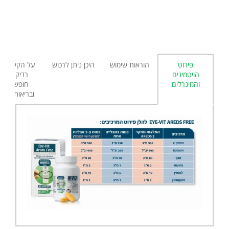
פירוט
הוראות שימוש
היכן ניתן לרכוש
על הקשר בין
הויטמינים
רדיקלים
והמינרלים
חופשיים
ובריאות העין